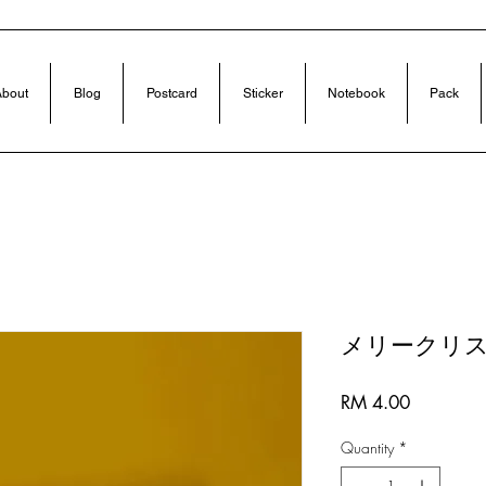
bout
Blog
Postcard
Sticker
Notebook
Pack
メリークリ
Price
RM 4.00
Quantity
*