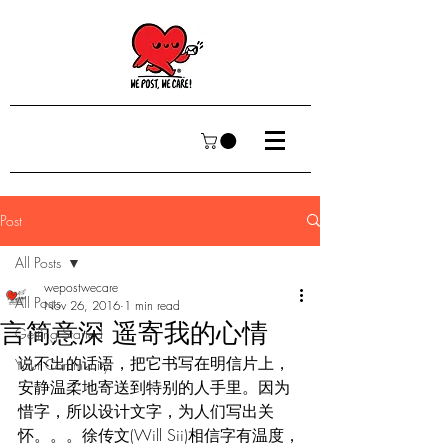
Post
All Posts
wepostwecare
All Posts
Nov 26, 2016
1 min read
言简意深 遥寄我的心情
Getting Started
说不出的话语，把它书写在明信片上，
Your Community
安静温柔地寄送到特别的人手里。因为
惜字，所以设计文字，为人们写出关
怀。。。徐传文(Will Sii)相信字有温度，