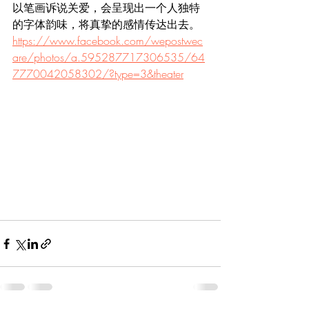
以笔画诉说关爱，会呈现出一个人独特
的字体韵味，将真挚的感情传达出去。
https://www.facebook.com/wepostwec
are/photos/a.595287717306535/64
7770042058302/?type=3&theater